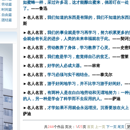
如蜜蜂一样，采过许多花，这才能酿出蜜来，倘若叮在一处
篇
劳动篇
了。
——鲁迅
篇
时间篇
篇
自由篇
►
名人名言，
我们知道的东西是有限的，我们不知道的东西
篇
团结篇
斯
►
名人名言，
我们的事业就是学习再学习，努力积累更多的
会就会有长足的进步，人类的未来幸福就在于此。
——契诃
►
名人名言，
劳动教养了身体，学习教养了心灵。
——史密
►
名人名言，
我们愈是学习，愈觉得自己的贫乏。
——雪莱
►
名人名言，
好学的人必成大器。
——林肯
►
名人名言，
学习必须与实干相结合。
——泰戈尔
►
名人名言，
游手好闲地学习，并不比学习游手好闲好。
—
►
名人名言，
有两种人是在白白地劳动和无谓地努力：一种
的人，另一种是学会了科学而不去应用的人。
——萨迪
►
名人名言，
才学如果不用就会永远埋没。沉香要放在火上
萨迪
共
244
个作品 页次：
1
/
25
页
首页 上一页
下一页
尾页