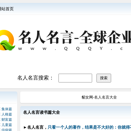
网站首页
名人名言搜索：
貂女网-名人名言大全
篇
集体篇
名人名言读书篇大全
篇
人格篇
篇
财富篇
篇
儿童篇
►
名人名言，
只看一个人的著作，结果是不大好的：你就得
篇
信仰篇