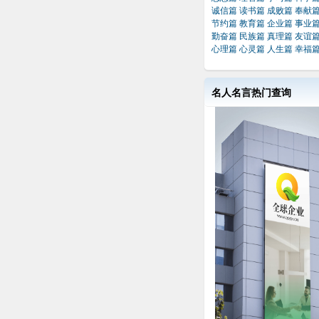
诚信篇
读书篇
成败篇
奉献
节约篇
教育篇
企业篇
事业
勤奋篇
民族篇
真理篇
友谊
心理篇
心灵篇
人生篇
幸福
名人名言热门查询