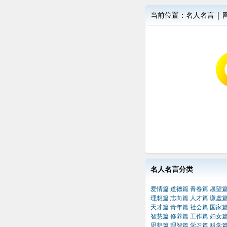
当前位置：
名人名言
|
名人名言分类
爱情篇
道德篇
青春篇
愿望
理想篇
志向篇
人才篇
谦虚
天才篇
青年篇
社会篇
国家
智慧篇
修养篇
工作篇
妇女
思想篇
理智篇
学习篇
科学