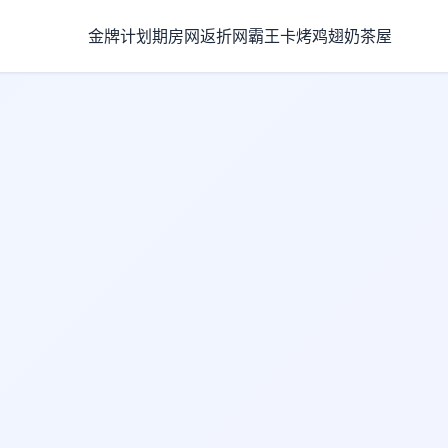
金牌计划
期房网
返折网
霸王卡
烤鸡翅
奶茶屋